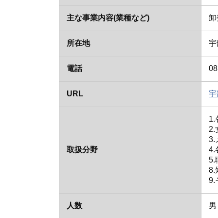
主な事業内容(業種など)
卸
所在地
宇
電話
08
URL
宇
1
2
3
取扱分野
4
5
8
9
人数
男