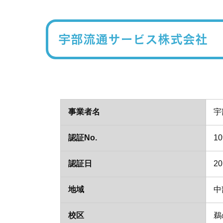
宇部流通サービス株式会社
事業者名
宇
認証No.
10
認証日
2
地域
中
校区
鵜